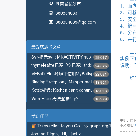
湖南省长沙市
1、面
2、可
380834633
3、安
380834633@qq.com
4、编
5、分
6、并
最受欢迎的文章
三
SVN提示svn: MKACTIVITY 403 Forbidden解决方法
29,067
实例下
说明：
thymeleaf块标签（空标签）th:block，标签本身不显示
24,526
MyBatisPlus环境下使用MyBatis的配置类ConfigurationCu
22,021
好
BindingException：Mapper method attempted to return nu
18,921
Kettle错误: Kitchen can’t continue because the job coul
18,013
WordPress无法登录后台
16,328
最新评论
申明：除
Transaction to you.Go =>> graph.org/BALANCE
本文地址:
Joanna Riggs：
Hi, I just v