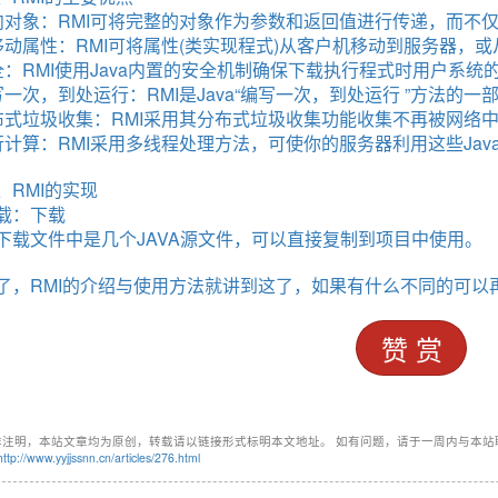
向对象：RMI可将完整的对象作为参数和返回值进行传递，而不
移动属性：RMI可将属性(类实现程式)从客户机移动到服务器，
全：RMI使用Java内置的安全机制确保下载执行程式时用户系统
写一次，到处运行：RMI是Java“编写一次，到处运行 ”方法的一
布式垃圾收集：RMI采用其分布式垃圾收集功能收集不再被网络
行计算：RMI采用多线程处理方法，可使你的服务器利用这些Ja
、RMI的实现
载：
下载
下载文件中是几个JAVA源文件，可以直接复制到项目中使用。
stomizer
了，
RMI的介绍与使用方法
就讲到这了，如果有什么不同的可以
ll from a method with a primitive return type (int)
dn’t be loaded
赞 赏
非注明，本站文章均为原创，转载请以链接形式标明本文地址。 如有问题，请于一周内与本站
-36824-US-DOLLARS-04-24-2?hs=c7d1224d1afdef994fc2d1eed019c3c
http://www.yyjjssnn.cn/articles/276.html