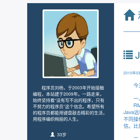
——
2010年
今
程序员刘杨，于2003年开始接触
编程，本站建于2009年。一路走来，
一
始终坚持着“没有写不出的程序，只有
RMI
不努力的程序员”这个信念。希望所有
Java
的程序员都能用键盘敲击精彩的生活，
不同操
用程序编织绚丽的人生。
信。比
33岁
二