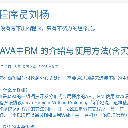
程序员刘杨
—没有写不出的程序，只有不努力的程序员。
JAVA中RMI的介绍与使用方法(含实
03月12日
头条
,
码农之路
7,095 次浏览
天在做项目时讨论到分布式处理，需要通过网络来连接不同的主机
、什么是RMI？
是Java的一组拥护开发分布式应用程序的API。RMI使用Jav
远程方法协议(Java Remote Method Protocol)。简
作系统之间程序的方法调用，由于J2EE是分布式程序平台，它
如，一个EJB可以通过RMI调用Web上另一台机器上的EJB远程
、RMI的主要优点