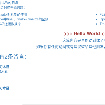
:
JAVA
,
RMI
能会对这些感兴趣：
ava反射机制的使用
F
ava中final、finally和finalize的区别
O
AVA连接数据库
Tr
>>> Hello World <
这篇内容是否帮助到你了
如果你有任何疑问或有建议留给其他朋友
有2条留言：
刀木易：
刀木易
刀木易：