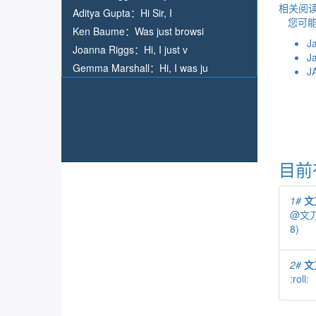
相关阅读
Aditya Gupta：
Hi Sir, I
您可
Ken Baume：
Was just browsi
J
Joanna Riggs：
Hi, I just v
J
Gemma Marshall：
Hi, I was ju
J
目前
1#
文
@
文
8)
2#
文
:roll: