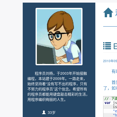
——
E
2010年
有
程序员刘杨，于2003年开始接触
编程，本站建于2009年。一路走来，
首
始终坚持着“没有写不出的程序，只有
了，如
不努力的程序员”这个信念。希望所有
的程序员都能用键盘敲击精彩的生活，
// 
用程序编织绚丽的人生。
var
 js
    is
"e
33岁
"h