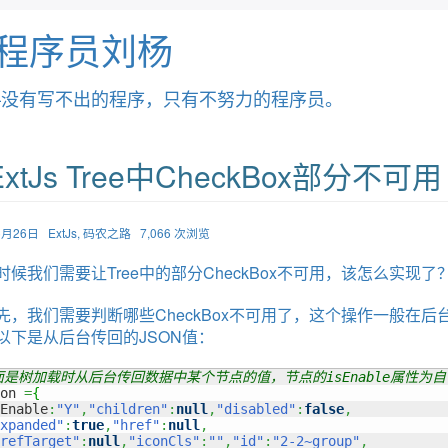
程序员刘杨
—没有写不出的程序，只有不努力的程序员。
xtJs Tree中CheckBox部分不可用
05月26日
ExtJs
,
码农之路
7,066 次浏览
时候我们需要让
Tree中的部分CheckBox不可用
，该怎么实现了
先，我们需要判断哪些CheckBox不可用了，这个操作一般在后
以下是从后台传回的JSON值：
下面是树加载时从后台传回数据中某个节点的值，节点的isEnable属性为
on 
=
{
Enable
:
"Y"
,
"children"
:
null
,
"disabled"
:
false
,
xpanded"
:
true
,
"href"
:
null
,
refTarget"
:
null
,
"iconCls"
:
""
,
"id"
:
"2-2~group"
,