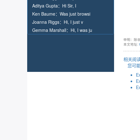
Aditya Gupta：
Hi Sir, I
Ken Baume：
Was just browsi
Joanna Riggs：
Hi, I just v
Gemma Marshall：
Hi, I was ju
申明：除
本文地址:
相关阅读
您可
E
E
E