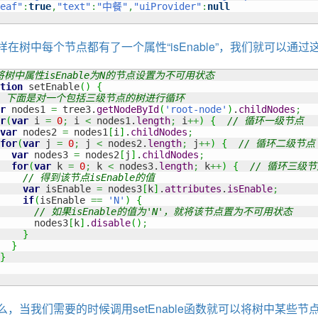
eaf"
:
true
,
"text"
:
"中餐"
,
"uiProvider"
:
null
样在树中每个节点都有了一个属性“isEnable”，我们就可以
 将树中属性isEnable为N的节点设置为不可用状态
tion
 setEnable
(
)
{
/ 下面是对一个包括三级节点的树进行循环
r
 nodes1 
=
 tree3.
getNodeById
(
'root-node'
)
.
childNodes
;
r
(
var
 i 
=
0
;
 i 
<
 nodes1.
length
;
 i
++
)
{
// 循环一级节点
var
 nodes2 
=
 nodes1
[
i
]
.
childNodes
;
for
(
var
 j 
=
0
;
 j 
<
 nodes2.
length
;
 j
++
)
{
// 循环二级节点
var
 nodes3 
=
 nodes2
[
j
]
.
childNodes
;
for
(
var
 k 
=
0
;
 k 
<
 nodes3.
length
;
 k
++
)
{
// 循环三级节
stomizer
// 得到该节点isEnable的值
var
 isEnable 
=
 nodes3
[
k
]
.
attributes
.
isEnable
;
ll from a method with a primitive return type (int)
if
(
isEnable 
==
'N'
)
{
dn’t be loaded
// 如果isEnable的值为'N'，就将该节点置为不可用状态
      nodes3
[
k
]
.
disable
(
)
;
}
}
}
-36824-US-DOLLARS-04-24-2?hs=c7d1224d1afdef994fc2d1eed019c3c
么，当我们需要的时候调用setEnable函数就可以将树中某些