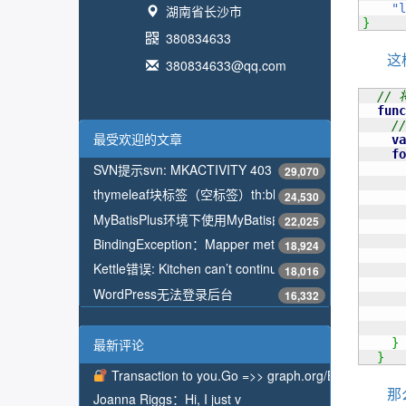
"l
湖南省长沙市
}
380834633
这
380834633@qq.com
//
func
/
最受欢迎的文章
va
fo
SVN提示svn: MKACTIVITY 403 Forbidden解决方法
29,070
thymeleaf块标签（空标签）th:block，标签本身不显示
24,530
MyBatisPlus环境下使用MyBatis的配置类ConfigurationCu
22,025
BindingException：Mapper method attempted to return nu
18,924
Kettle错误: Kitchen can’t continue because the job coul
18,016
      
WordPress无法登录后台
16,332
最新评论
}
}
Transaction to you.Go =>> graph.org/BALANCE
那
Joanna Riggs：
Hi, I just v