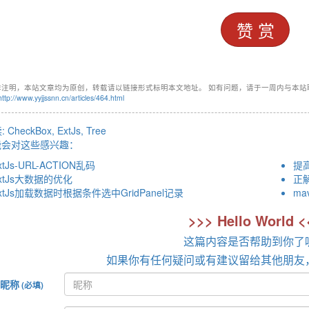
赞 赏
非注明，本站文章均为原创，转载请以链接形式标明本文地址。 如有问题，请于一周内与本站
http://www.yyjjssnn.cn/articles/464.html
:
CheckBox
,
ExtJs
,
Tree
能会对这些感兴趣：
xtJs-URL-ACTION乱码
提
xtJs大数据的优化
正解：
xtJs加载数据时根据条件选中GridPanel记录
m
>>> Hello World <
这篇内容是否帮助到你了
如果你有任何疑问或有建议留给其他朋友
昵称
(必填)