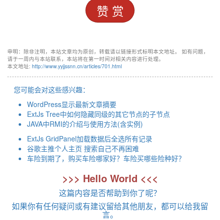
赞 赏
申明：除非注明，本站文章均为原创，转载请以链接形式标明本文地址。 如有问题，
请于一周内与本站联系，本站将在第一时间对相关内容进行处理。
本文地址:
http://www.yyjjssnn.cn/articles/701.html
您可能会对这些感兴趣：
WordPress显示最新文章摘要
ExtJs Tree中如何隐藏同级的其它节点的子节点
JAVA中RMI的介绍与使用方法(含实例)
ExtJs GridPanel加载数据后全选所有记录
谷歌主推个人主页 搜索自己不再困难
车险到期了，购买车险哪家好？车险买哪些险种好？
>>> Hello World <<<
这篇内容是否帮助到你了呢？
如果你有任何疑问或有建议留给其他朋友，都可以给我留
言。