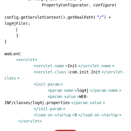
PropertyConfigurator.
configure
(
config.getServletContext().getRealPath(
“/”
) +
log4jFile);
}
}
}
web.xml：
<
servlet
>
<
servlet-name
>
Init
</
servlet-name
>
<
servlet-class
>
com.init.Init
</
servlet-
class
>
<
init-param
>
<
param-name
>
log4j
</
param-name
>
<
param-value
>
WEB-
INF/classes/log4j.properties
</
param-value
>
</
init-param
>
<
load-on-startup
>
5
</
load-on-startup
>
</
servlet
>