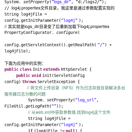
logs_dir
System.
setProperty
(
“
“
, “d:/logs2/”
);
log4j.properties文件目录，我这里是通过参数配置实现的
//
String log4jFile =
config.getInitParameter(
“log4j”
);
// 其实就是logs_dir目录变了后重新加载下log4j.properties
PropertyConfigurator.
configure
(
config.getServletContext().getRealPath(
“/”
) +
log4jFile);
下面为应用中的实例：
public
class
Init
extends
HttpServlet {
public
void
init(ServletConfig
config)
throws
ServletException {
// 将文件上传目录（NFS）作为日志存放目录
解决
多台
服务器日志分散的问题
System.
setProperty
(
“log_url”
,
FileUtil.
getLogPath
(
“”
));
// 从web.xml中获取参数值,找到log4j这个文件
String log4jFile =
config.getInitParameter(
“log4j”
);
if
(log4jFile !=
null
) {