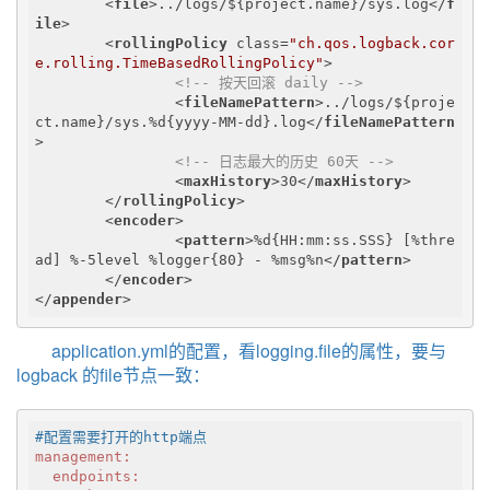
<
file
>
../logs/${project.name}/sys.log
</
f
ile
>
<
rollingPolicy
class
=
"ch.qos.logback.cor
e.rolling.TimeBasedRollingPolicy"
>
<!-- 按天回滚 daily -->
<
fileNamePattern
>
../logs/${proje
ct.name}/sys.%d{yyyy-MM-dd}.log
</
fileNamePattern
>
<!-- 日志最大的历史 60天 -->
<
maxHistory
>
30
</
maxHistory
>
</
rollingPolicy
>
<
encoder
>
<
pattern
>
%d{HH:mm:ss.SSS} [%thre
ad] %-5level %logger{80} - %msg%n
</
pattern
>
</
encoder
>
</
appender
>
application.yml的配置，看logging.file的属性，要与
logback 的file节点一致：
#配置需要打开的http端点
management:
  endpoints: