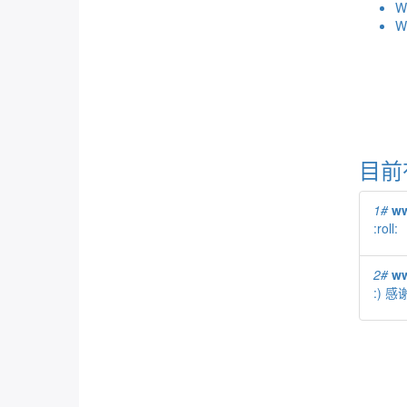
W
W
目前
1#
ww
:roll:
2#
ww
:) 感