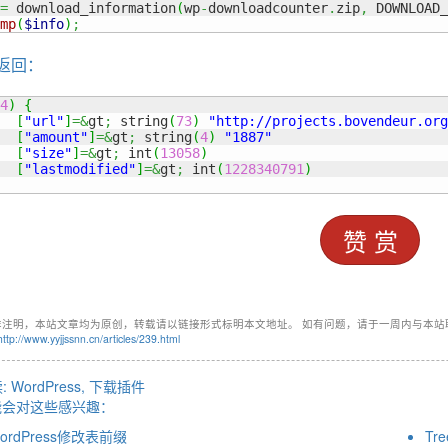
=
 download_information
(
wp
-
downloadcounter
.
zip
,
 DOWNLOAD_
mp
(
$info
)
;
返回：
4
)
{
[
"url"
]
=&
gt
;
 string
(
73
)
"http://projects.bovendeur.org
[
"amount"
]
=&
gt
;
 string
(
4
)
"1887"
[
"size"
]
=&
gt
;
 int
(
13058
)
[
"lastmodified"
]
=&
gt
;
 int
(
1228340791
)
赞 赏
非注明，本站文章均为原创，转载请以链接形式标明本文地址。 如有问题，请于一周内与本站
http://www.yyjjssnn.cn/articles/239.html
:
WordPress
,
下载插件
能会对这些感兴趣：
ordPress修改表前缀
Tr