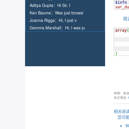
$info
Aditya Gupta：
Hi Sir, I
var_du
Ken Baume：
Was just browsi
将
Joanna Riggs：
Hi, I just v
Gemma Marshall：
Hi, I was ju
array
(
}
申明：除
本文地址:
相关阅读
您可
W