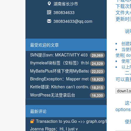
湖南省长沙市
下载次数：
文件大小
380834633
更新时间：
380834633@qq.com
说
创建好
最受欢迎的文章
当使
SVN提示svn: MKACTIVITY 403 Forbidden解决方法
使用[ do
29,069
使用了
thymeleaf块标签（空标签）th:block，标签本身不显示
24,529
以上
MyBatisPlus环境下使用MyBatis的配置类ConfigurationCu
22,023
二
BindingException：Mapper method attempted to return nu
可以直
18,923
Kettle错误: Kitchen can’t continue because the job coul
18,015
downlo
WordPress无法登录后台
16,330
这
optio
最新评论
Transaction to you.Go =>> graph.org/BALANCE
使
Joanna Riggs：
Hi, I just v