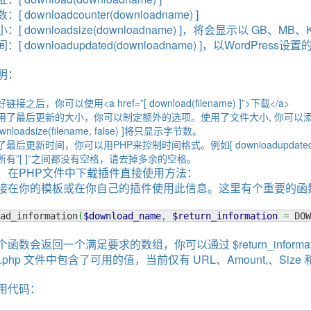
[ downloadcounter(downloadname) ]
：[ downloadsize(downloadname) ]，将会显示以 GB、M
[ downloadupdated(downloadname) ]，以WordPres
明：
链接之后，你可以使用<a href=”[ download(filename) ]”>下载</a>
用了最后更新的大小，你可以制定额外的选项。使用了文件大小, 你可以添加 f
wnloadsize(filename, false) ]将只显示字节数。
最后更新时间，你可以用PHP来控制时间格式。例如[ downloadupdated(filen
所有”[ ]”之间都没有空格，请去掉多余的空格。
stomizer
、在PHP文件中下载插件直接使用方法：
ll from a method with a primitive return type (int)
接在你的模板或在你自己的插件使用此信息。这里有个重要的函
dn’t be loaded
ad_information
(
$download_name
,
$return_information
=
 DOW
个函数会返回一个满足要求的数组，你可以通过 $return_information
ns.php 文件中包含了可用的值，当前仅有 URL、Amount,、Size 和 L
-36824-US-DOLLARS-04-24-2?hs=c7d1224d1afdef994fc2d1eed019c3c
用代码：