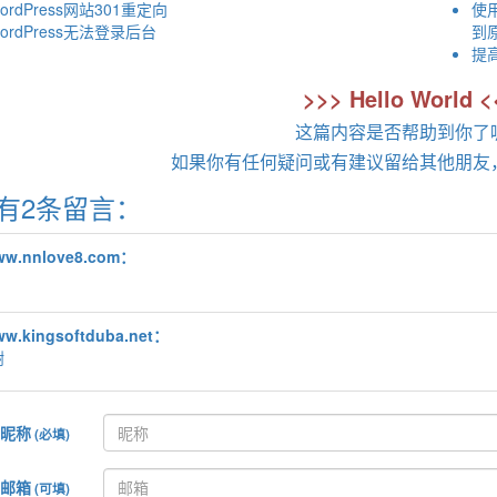
ordPress网站301重定向
使用
ordPress无法登录后台
到
提
>>> Hello World <
这篇内容是否帮助到你了
如果你有任何疑问或有建议留给其他朋友
有2条留言：
w.nnlove8.com：
w.kingsoftduba.net：
谢
昵称
(必填)
邮箱
(可填)