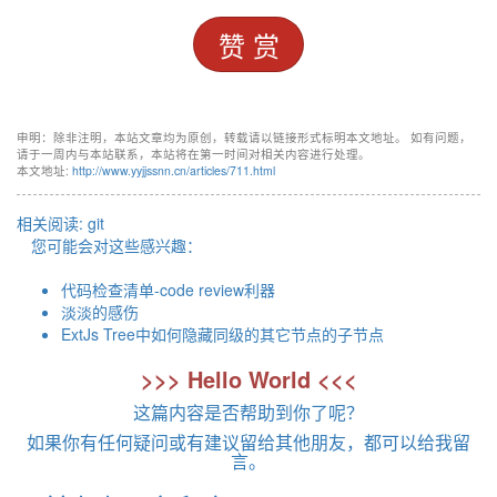
赞 赏
申明：除非注明，本站文章均为原创，转载请以链接形式标明本文地址。 如有问题，
请于一周内与本站联系，本站将在第一时间对相关内容进行处理。
本文地址:
http://www.yyjjssnn.cn/articles/711.html
相关阅读:
git
您可能会对这些感兴趣：
代码检查清单-code review利器
淡淡的感伤
ExtJs Tree中如何隐藏同级的其它节点的子节点
>>> Hello World <<<
这篇内容是否帮助到你了呢？
如果你有任何疑问或有建议留给其他朋友，都可以给我留
言。