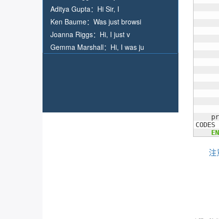
      
Aditya Gupta：
Hi Sir, I
      
Ken Baume：
Was just browsi
      
Joanna Riggs：
Hi, I just v
      
Gemma Marshall：
Hi, I was ju
      
      
      
      
    pr
CODES 
EN
注