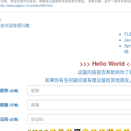
非注明，本站文章均为原创，转载请以链接形式标明本文地址。 如有问题，请于一周内与本站
http://www.yyjjssnn.cn/articles/649.html
:
能会对这些感兴趣：
F
Ja
Spr
明
>>> Hello World <
这篇内容是否帮助到你了
如果你有任何疑问或有建议留给其他朋友
昵称
(必填)
邮箱
(可填)
证码
(必填)