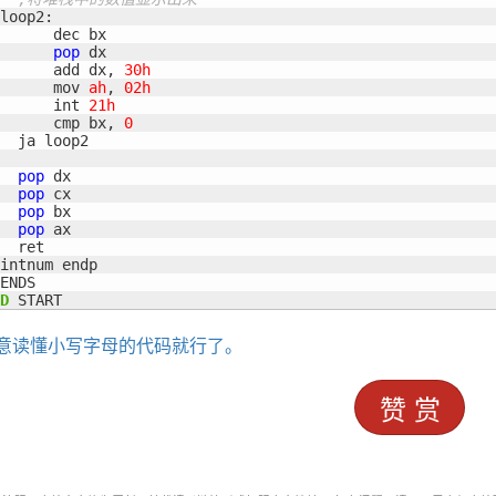
loop2:

      dec bx

pop
 dx

      add dx, 
30h
      mov 
ah
, 
02h
      int 
21h
      cmp bx, 
0
  ja loop2

pop
 dx

pop
 cx

pop
 bx

pop
 ax

  ret

intnum endp

ENDS

D
 START
意读懂小写字母的代码就行了。
赞 赏