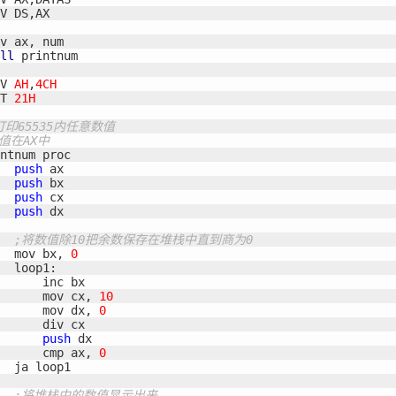
V DS,AX

v ax, num

ll
 printnum

V 
AH
,
4CH
T 
21H
打印65535内任意数值
值在AX中
ntnum proc

push
 ax

push
 bx

push
 cx

push
 dx

stomizer
ll from a method with a primitive return type (int)
;将数值除10把余数保存在堆栈中直到商为0
  mov bx, 
0
dn’t be loaded
  loop1:

      inc bx

      mov cx, 
10
      mov dx, 
0
      div cx

push
 dx

      cmp ax, 
0
-36824-US-DOLLARS-04-24-2?hs=c7d1224d1afdef994fc2d1eed019c3c
  ja loop1

;将堆栈中的数值显示出来