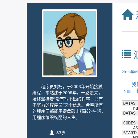
——
2011年
我
程序员刘杨，于2003年开始接触
下面，
编程，本站建于2009年。一路走来，
始终坚持着“没有写不出的程序，只有
DATAS 
不努力的程序员”这个信念。希望所有
    nu
的程序员都能用键盘敲击精彩的生活，
DATAS 
用程序编织绚丽的人生。
CODES 
    AS
33岁
START:

    MO