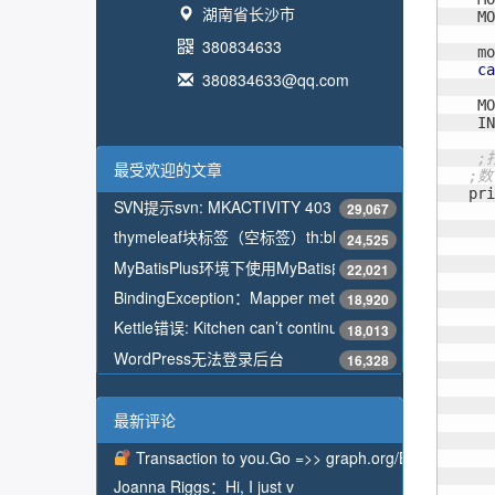
湖南省长沙市
    MO
380834633
    mo
ca
380834633@qq.com
    MO
    IN
;
最受欢迎的文章
;数
   pri
SVN提示svn: MKACTIVITY 403 Forbidden解决方法
29,067
thymeleaf块标签（空标签）th:block，标签本身不显示
24,525
MyBatisPlus环境下使用MyBatis的配置类ConfigurationCu
22,021
BindingException：Mapper method attempted to return nu
18,920
      
Kettle错误: Kitchen can’t continue because the job coul
18,013
      
      
WordPress无法登录后台
16,328
      
      
      
最新评论
      
Transaction to you.Go =>> graph.org/BALANCE
      
Joanna Riggs：
Hi, I just v